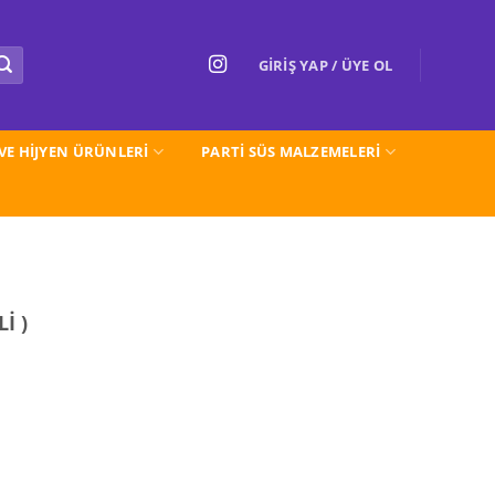
GIRIŞ YAP / ÜYE OL
 VE HİJYEN ÜRÜNLERİ
PARTI SÜS MALZEMELERİ
İ )