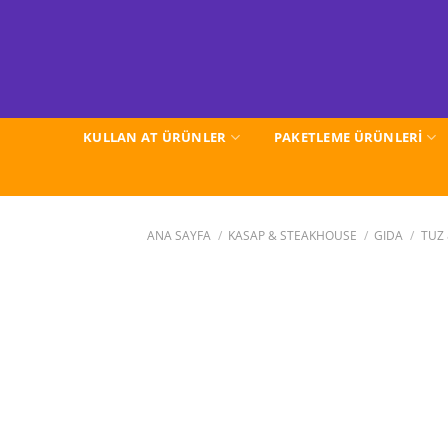
İçeriğe
atla
KULLAN AT ÜRÜNLER
PAKETLEME ÜRÜNLERİ
ANA SAYFA
/
KASAP & STEAKHOUSE
/
GIDA
/
TUZ 