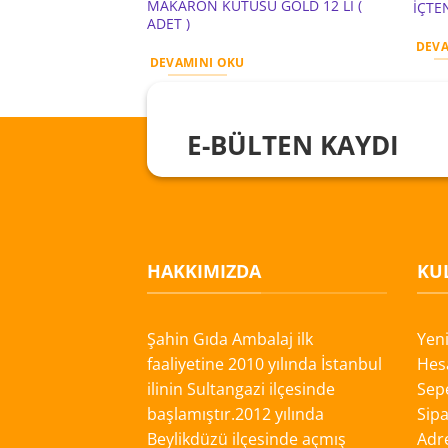
MADDESİ MİSNET 5
MAKARON KUTUSU GOLD 12 Lİ (
İÇTE
ADET )
DEVA
DEVAMINI OKU
E-BÜLTEN KAYDI
HAKKIMIZDA
KUL
Şahin Gıda Ambalaj ilk
Yen
faaliyetine 2010 yılında İstanbul
Hes
ilinin Sultangazi ilçesinde
Sep
başlamıştır.2012 yılında
Sipa
Beylikdüzü ilçesinde açmış
Adre