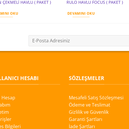
N ÇEKMELİ HAVLU ( PAKET )
RULO HAVLU FOCUS ( PAKET )
MINI OKU
DEVAMINI OKU
LANICI HESABI
SÖZLEŞMELER
i Hesap
Mesafeli Satış Sözleşmesi
abım
Ödeme ve Teslimat
etim
Gizlilik ve Güvenlik
rişler
Garanti Şartları
s Bilgileri
İade Şartları