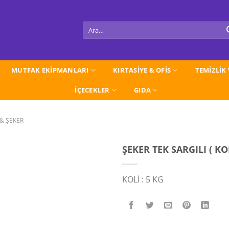
Ara:
MUTFAK EKİPMANLARI
KIRTASİYE & OFİS
TEMİZLİK
İÇECEKLER
GIDA
& ŞEKER
ŞEKER TEK SARGILI ( KOL
KOLİ : 5 KG