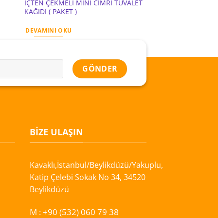
İÇTEN ÇEKMELİ MİNİ CİMRİ TUVALET
KAĞIDI ( PAKET )
DEVAMINI OKU
BIZE ULAŞIN
Kavaklı,İstanbul/Beylikdüzü/Yakuplu,
Katip Çelebi Sokak No 34, 34520
Beylikdüzü
M :
+90 (532) 060 79 38