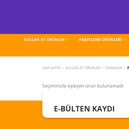
İçeriğe
atla
KULLAN AT ÜRÜNLER
PAKETLEME ÜRÜNLERİ
ANA SAYFA
/
KULLAN AT ÜRÜNLER
/
TABAKLAR
/
P
Seçiminizle eşleşen ürün bulunamadı.
E-BÜLTEN KAYDI