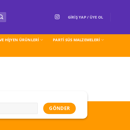
GIRIŞ YAP / ÜYE OL
 VE HİJYEN ÜRÜNLERİ
PARTI SÜS MALZEMELERİ