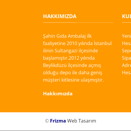
HAKKIMIZDA
KUL
Şahin Gıda Ambalaj ilk
Yen
faaliyetine 2010 yılında İstanbul
Hes
ilinin Sultangazi ilçesinde
Sep
başlamıştır.2012 yılında
Sipa
Beylikdüzü ilçesinde açmış
Adre
olduğu depo ile daha geniş
Hes
müşteri kitlesine ulaşmıştır.
Hakkımızda
©
Frizma
Web Tasarım