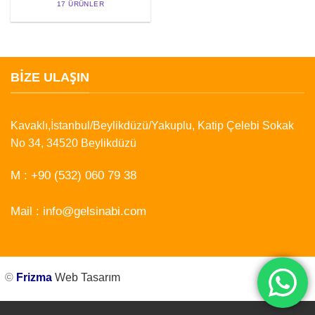
17 ÜRÜNLER
BIZE ULAŞIN
Kavaklı,İstanbul/Beylikdüzü/Yakuplu, Katip Çelebi Sokak
No 34, 34520 Beylikdüzü
M :
+90 (532) 060 79 38
Mail :
info@gelsinabi.com
©
Frizma
Web Tasarım