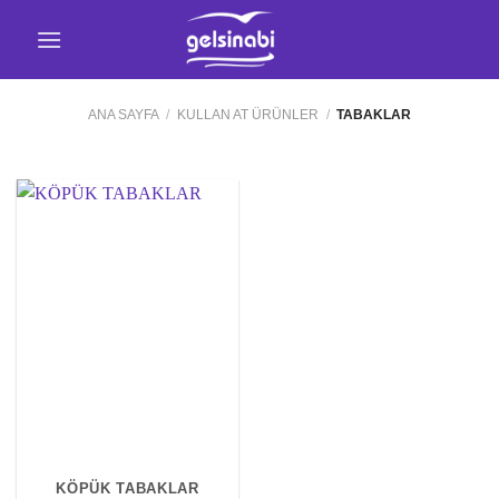
İçeriğe
atla
ANA SAYFA
/
KULLAN AT ÜRÜNLER
/
TABAKLAR
KÖPÜK TABAKLAR