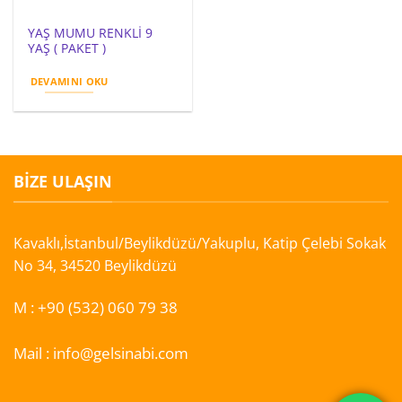
YAŞ MUMU RENKLİ 9
YAŞ ( PAKET )
DEVAMINI OKU
BIZE ULAŞIN
Kavaklı,İstanbul/Beylikdüzü/Yakuplu, Katip Çelebi Sokak
No 34, 34520 Beylikdüzü
M :
+90 (532) 060 79 38
Mail :
info@gelsinabi.com