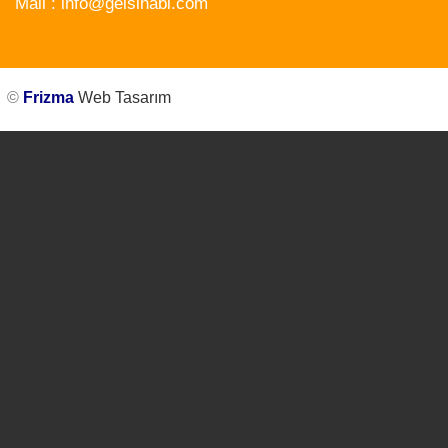
Mail :
info@gelsinabi.com
©
Frizma
Web Tasarım