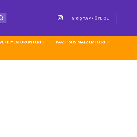
GIRIŞ YAP / ÜYE OL
 VE HİJYEN ÜRÜNLERİ
PARTI SÜS MALZEMELERİ