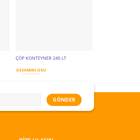
ÇÖP KONTEYNER 240 LT
DİSPENSER PEÇETE F
DEVAMINI OKU
DEVAMINI OKU