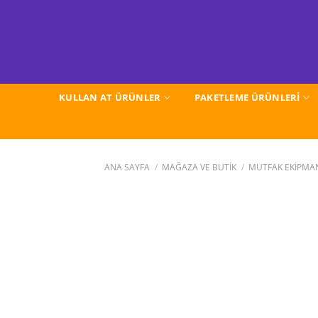
İçeriğe
atla
KULLAN AT ÜRÜNLER
PAKETLEME ÜRÜNLERİ
ANA SAYFA
/
MAĞAZA VE BUTİK
/
MUTFAK EKİPMA