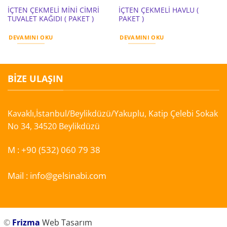
İÇTEN ÇEKMELİ MİNİ CİMRİ
İÇTEN ÇEKMELİ HAVLU (
TUVALET KAĞIDI ( PAKET )
PAKET )
DEVAMINI OKU
DEVAMINI OKU
BIZE ULAŞIN
Kavaklı,İstanbul/Beylikdüzü/Yakuplu, Katip Çelebi Sokak
No 34, 34520 Beylikdüzü
M :
+90 (532) 060 79 38
Mail :
info@gelsinabi.com
©
Frizma
Web Tasarım