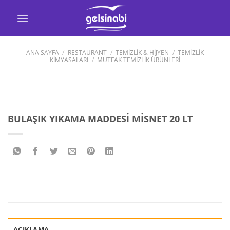
İçeriğe
atla
ANA SAYFA
/
RESTAURANT
/
TEMİZLİK & HİJYEN
/
TEMİZLİK
KİMYASALARI
/
MUTFAK TEMİZLİK ÜRÜNLERİ
BULAŞIK YIKAMA MADDESİ MİSNET 20 LT
AÇIKLAMA