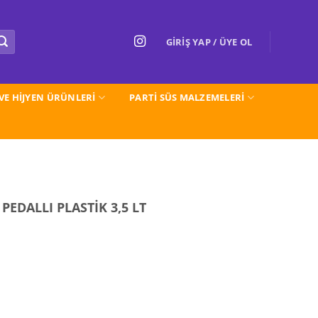
GIRIŞ YAP / ÜYE OL
 VE HİJYEN ÜRÜNLERİ
PARTI SÜS MALZEMELERİ
EDALLI PLASTİK 3,5 LT