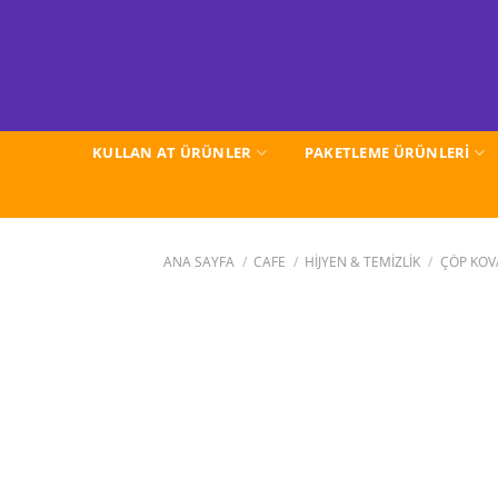
İçeriğe
atla
KULLAN AT ÜRÜNLER
PAKETLEME ÜRÜNLERİ
ANA SAYFA
/
CAFE
/
HİJYEN & TEMİZLİK
/
ÇÖP KOV