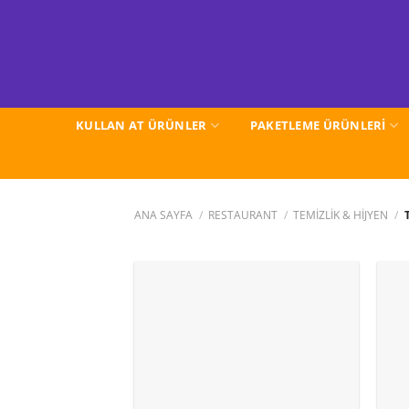
İçeriğe
atla
KULLAN AT ÜRÜNLER
PAKETLEME ÜRÜNLERİ
ANA SAYFA
/
RESTAURANT
/
TEMİZLİK & HİJYEN
/
T