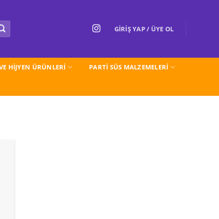
GIRIŞ YAP / ÜYE OL
 VE HİJYEN ÜRÜNLERİ
PARTI SÜS MALZEMELERİ