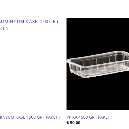
İNYUM KASE 1500 GR ( PAKET )
PP KAP 500 GR ( PAKET )
₺
50,00