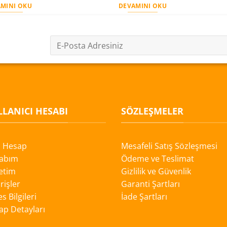
MINI OKU
DEVAMINI OKU
LANICI HESABI
SÖZLEŞMELER
i Hesap
Mesafeli Satış Sözleşmesi
abım
Ödeme ve Teslimat
etim
Gizlilik ve Güvenlik
rişler
Garanti Şartları
s Bilgileri
İade Şartları
ap Detayları