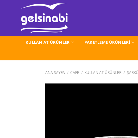
İçeriğe
atla
KULLAN AT ÜRÜNLER
PAKETLEME ÜRÜNLERİ
ANA SAYFA
/
CAFE
/
KULLAN AT ÜRÜNLER
/
ŞARKÜ