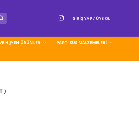
GIRIŞ YAP / ÜYE OL
 VE HİJYEN ÜRÜNLERİ
PARTI SÜS MALZEMELERİ
T )