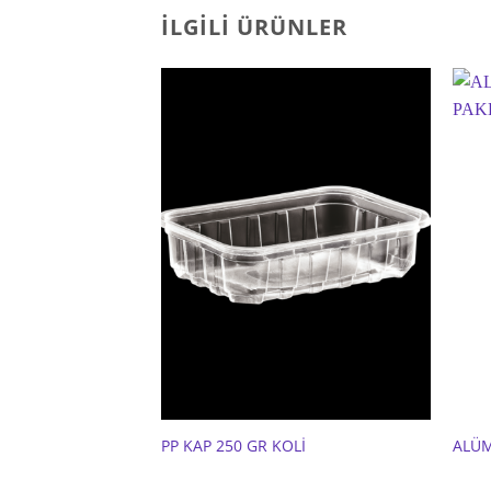
İLGILI ÜRÜNLER
PP KAP 250 GR KOLİ
ALÜM