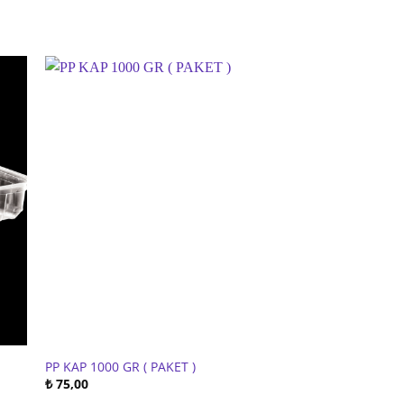
PP KAP 1000 GR ( PAKET )
DÜZ KAPAK Ø100 ( 
₺
75,00