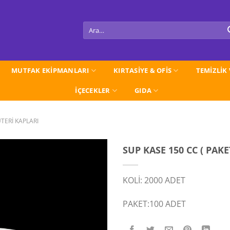
Ara:
MUTFAK EKİPMANLARI
KIRTASİYE & OFİS
TEMİZLİK
İÇECEKLER
GIDA
TERİ KAPLARI
SUP KASE 150 CC ( PAKE
KOLİ: 2000 ADET
PAKET:100 ADET