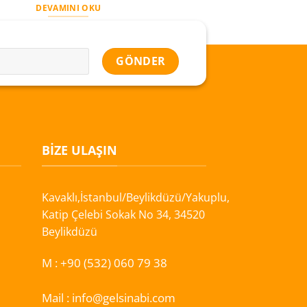
DEVAMINI OKU
DEVAMINI OKU
BIZE ULAŞIN
Kavaklı,İstanbul/Beylikdüzü/Yakuplu,
Katip Çelebi Sokak No 34, 34520
Beylikdüzü
M :
+90 (532) 060 79 38
Mail :
info@gelsinabi.com