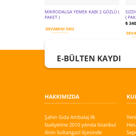
MİKRODALGA YEMEK KABI 2 GÖZLÜ (
SIZD
PAKET )
( PAK
₺
340
DEVAMINI OKU
DEVA
E-BÜLTEN KAYDI
HAKKIMIZDA
KUL
Şahin Gıda Ambalaj ilk
Yen
faaliyetine 2010 yılında İstanbul
Hes
ilinin Sultangazi ilçesinde
Sep