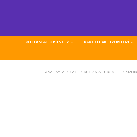
İçeriğe
atla
KULLAN AT ÜRÜNLER
PAKETLEME ÜRÜNLERİ
ANA SAYFA
/
CAFE
/
KULLAN AT ÜRÜNLER
/
SIZDI