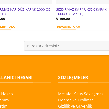
IRMAZ KAP DÜZ KAPAK 2000 CC
SIZDIRMAZ KAP YÜKSEK KAPAK
ET )
1000CC ( PAKET )
,00
₺
160,00
MINI OKU
DEVAMINI OKU
LANICI HESABI
SÖZLEŞMELER
i Hesap
Mesafeli Satış Sözleşmesi
abım
Ödeme ve Teslimat
etim
Gizlilik ve Güvenlik