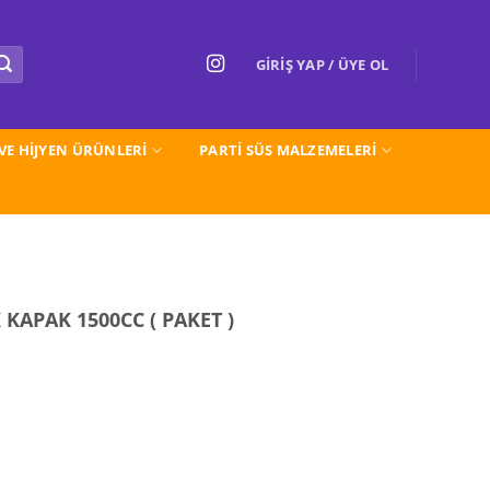
GIRIŞ YAP / ÜYE OL
 VE HİJYEN ÜRÜNLERİ
PARTI SÜS MALZEMELERİ
KAPAK 1500CC ( PAKET )