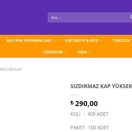
Ara:
MUTFAK EKİPMANLARI
KIRTASİYE & OFİS
TEMİZLİK
İÇECEKLER
GIDA
RMAZ KAPLAR
SIZDIRMAZ KAP YÜKSEK 
290,00
₺
KOLİ : 400 ADET
PAKET: 100 ADET