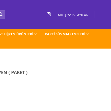
GIRIŞ YAP / ÜYE OL
 VE HİJYEN ÜRÜNLERİ
PARTI SÜS MALZEMELERİ
EN ( PAKET )