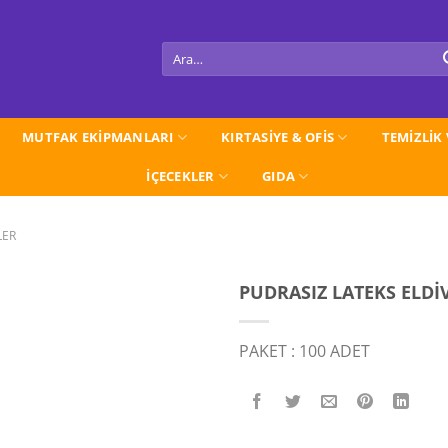
Ara:
MUTFAK EKİPMANLARI
KIRTASİYE & OFİS
TEMİZLİK
İÇECEKLER
GIDA
LER
PUDRASIZ LATEKS ELDİV
PAKET : 100 ADET