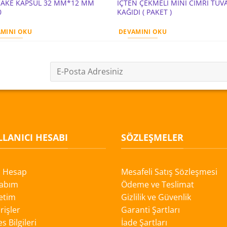
AKE KAPSÜL 32 MM*12 MM
İÇTEN ÇEKMELİ MİNİ CİMRİ TUV
0
KAĞIDI ( PAKET )
MINI OKU
DEVAMINI OKU
LANICI HESABI
SÖZLEŞMELER
i Hesap
Mesafeli Satış Sözleşmesi
abım
Ödeme ve Teslimat
etim
Gizlilik ve Güvenlik
rişler
Garanti Şartları
s Bilgileri
İade Şartları