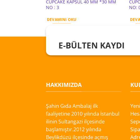
CUPCAKE KAPSÜL 40 MM *30 MM
CUPC
NO : 3
NO: 
DEVAMINI OKU
DEVA
E-BÜLTEN KAYDI
HAKKIMIZDA
KUL
Şahin Gıda Ambalaj ilk
Yen
faaliyetine 2010 yılında İstanbul
Hes
ilinin Sultangazi ilçesinde
Sep
başlamıştır.2012 yılında
Sipa
Beylikdüzü ilçesinde açmış
Adre