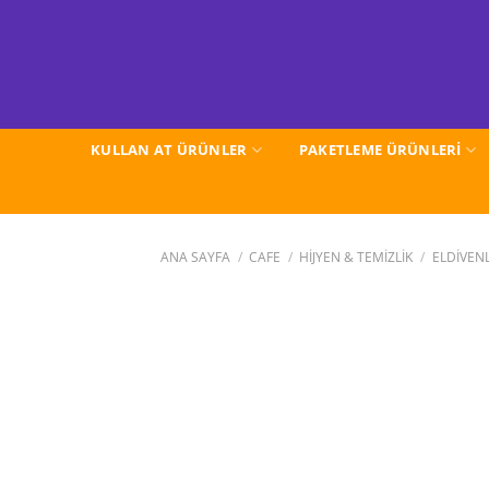
İçeriğe
atla
KULLAN AT ÜRÜNLER
PAKETLEME ÜRÜNLERİ
ANA SAYFA
/
CAFE
/
HİJYEN & TEMİZLİK
/
ELDİVEN