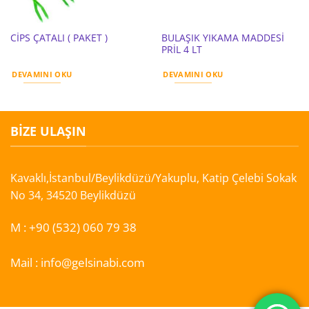
BULAŞIK YIKAMA MADDESİ
CİPS ÇATALI ( PAKET )
PRİL 4 LT
DEVAMINI OKU
DEVAMINI OKU
BIZE ULAŞIN
Kavaklı,İstanbul/Beylikdüzü/Yakuplu, Katip Çelebi Sokak
No 34, 34520 Beylikdüzü
M :
+90 (532) 060 79 38
Mail :
info@gelsinabi.com