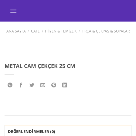
İçeriğe
atla
ANA SAYFA
/
CAFE
/
HİJYEN & TEMİZLİK
/
FIRÇA & ÇEKPAS & SOPALAR
METAL CAM ÇEKÇEK 25 CM
DEĞERLENDIRMELER (0)