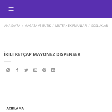
İçeriğe
atla
ANA SAYFA
/
MAĞAZA VE BUTİK
/
MUTFAK EKİPMANLARI
/
SOSLUKLAR
İKİLİ KETÇAP MAYONEZ DISPENSER
AÇIKLAMA