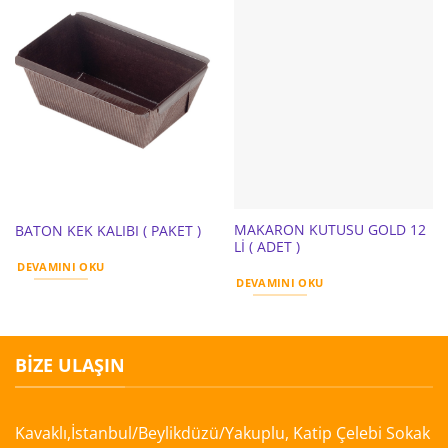
MAKARON KUTUSU GOLD 12
BATON KEK KALIBI ( PAKET )
Lİ ( ADET )
DEVAMINI OKU
DEVAMINI OKU
BIZE ULAŞIN
Kavaklı,İstanbul/Beylikdüzü/Yakuplu, Katip Çelebi Sokak