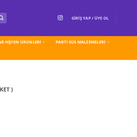
GIRIŞ YAP / ÜYE OL
 VE HİJYEN ÜRÜNLERİ
PARTI SÜS MALZEMELERİ
KET )