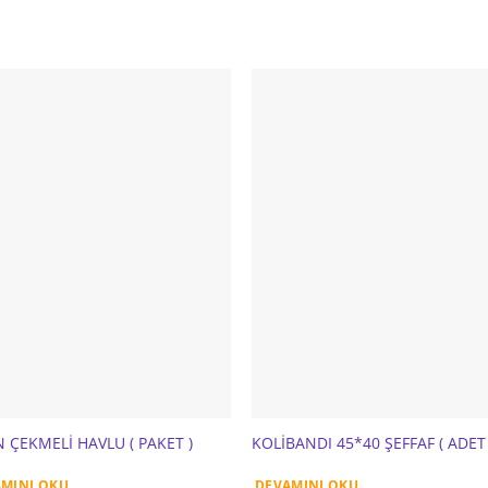
N ÇEKMELİ HAVLU ( PAKET )
KOLİBANDI 45*40 ŞEFFAF ( ADET 
MINI OKU
DEVAMINI OKU