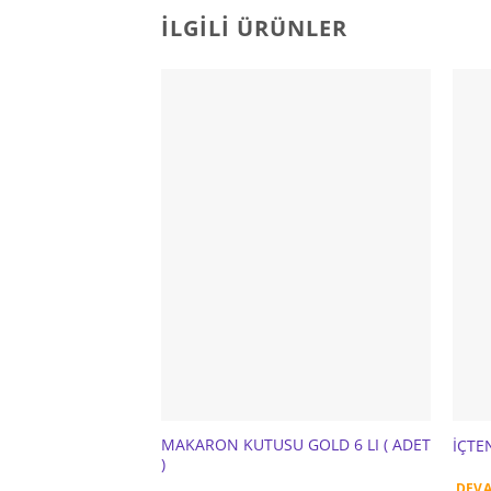
İLGILI ÜRÜNLER
MAKARON KUTUSU GOLD 6 LI ( ADET
İÇTE
)
DEVA