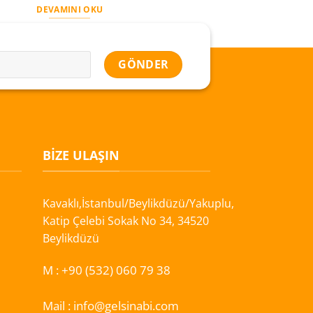
DEVAMINI OKU
BIZE ULAŞIN
Kavaklı,İstanbul/Beylikdüzü/Yakuplu,
Katip Çelebi Sokak No 34, 34520
Beylikdüzü
M :
+90 (532) 060 79 38
Mail :
info@gelsinabi.com