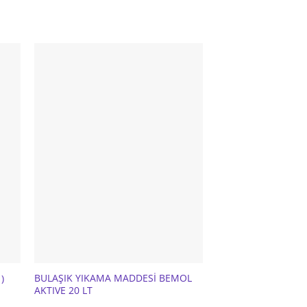
BULAŞIK YIKAMA MADDESİ BEMOL
)
GÖRÜNMEZ BANT 19
AKTIVE 20 LT
DEVAMINI OKU