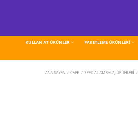
İçeriğe
atla
KULLAN AT ÜRÜNLER
PAKETLEME ÜRÜNLERİ
ANA SAYFA
/
CAFE
/
SPECİAL AMBALAJ ÜRÜNLERİ
/