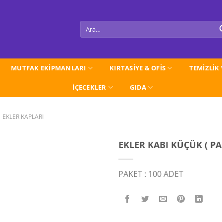
Ara:
MUTFAK EKİPMANLARI
KIRTASİYE & OFİS
TEMİZLİK
İÇECEKLER
GIDA
EKLER KAPLARI
EKLER KABI KÜÇÜK ( PA
PAKET : 100 ADET