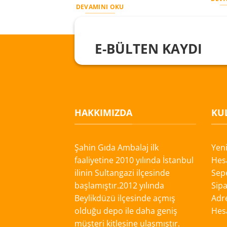
DEVAMINI OKU
E-BÜLTEN KAYDI
HAKKIMIZDA
KUL
Şahin Gıda Ambalaj ilk
Yen
faaliyetine 2010 yılında İstanbul
Hes
ilinin Sultangazi ilçesinde
Sep
başlamıştır.2012 yılında
Sipa
Beylikdüzü ilçesinde açmış
Adre
olduğu depo ile daha geniş
Hes
müşteri kitlesine ulaşmıştır.