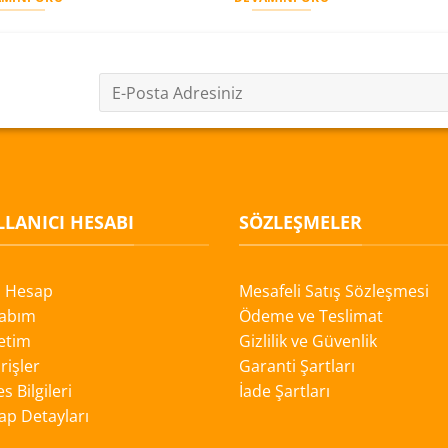
LANICI HESABI
SÖZLEŞMELER
i Hesap
Mesafeli Satış Sözleşmesi
abım
Ödeme ve Teslimat
etim
Gizlilik ve Güvenlik
rişler
Garanti Şartları
s Bilgileri
İade Şartları
ap Detayları