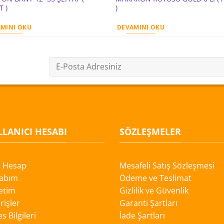
T )
)
MINI OKU
DEVAMINI OKU
LANICI HESABI
SÖZLEŞMELER
i Hesap
Mesafeli Satış Sözleşmesi
abım
Ödeme ve Teslimat
etim
Gizlilik ve Güvenlik
rişler
Garanti Şartları
s Bilgileri
İade Şartları