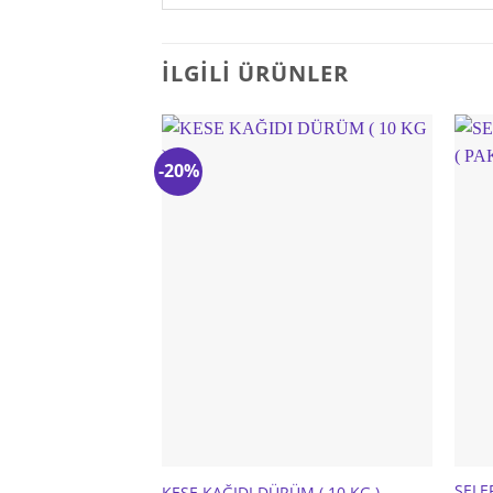
İLGILI ÜRÜNLER
-20%
SELE
KESE KAĞIDI DÜRÜM ( 10 KG )