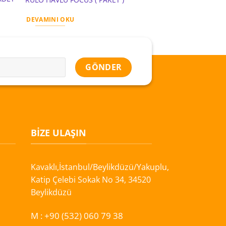
DEVAMINI OKU
DEVAMINI OKU
BIZE ULAŞIN
Kavaklı,İstanbul/Beylikdüzü/Yakuplu,
Katip Çelebi Sokak No 34, 34520
Beylikdüzü
M :
+90 (532) 060 79 38