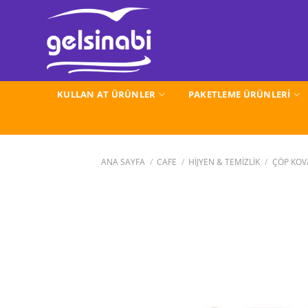
İçeriğe
atla
KULLAN AT ÜRÜNLER
PAKETLEME ÜRÜNLERİ
ANA SAYFA
/
CAFE
/
HİJYEN & TEMİZLİK
/
ÇÖP KOV