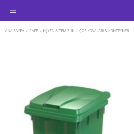
İçeriğe
atla
ANA SAYFA
/
CAFE
/
HİJYEN & TEMİZLİK
/
ÇÖP KOVALARI & KONTEYNER