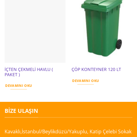
İÇTEN ÇEKMELİ HAVLU (
ÇÖP KONTEYNER 120 LT
PAKET )
DEVAMINI OKU
DEVAMINI OKU
BIZE ULAŞIN
Kavaklı,İstanbul/Beylikdüzü/Yakuplu, Katip Çelebi Sokak