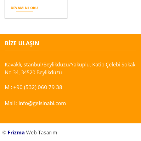
DEVAMINI OKU
BIZE ULAŞIN
Kavaklı,İstanbul/Beylikdüzü/Yakuplu, Katip Çelebi Sokak
No 34, 34520 Beylikdüzü
M :
+90 (532) 060 79 38
Mail :
info@gelsinabi.com
©
Frizma
Web Tasarım