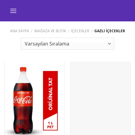
İçeriğe
atla
ANA SAYFA
/
MAĞAZA VE BUTİK
/
İÇECEKLER
/
GAZLI İÇECEKLER