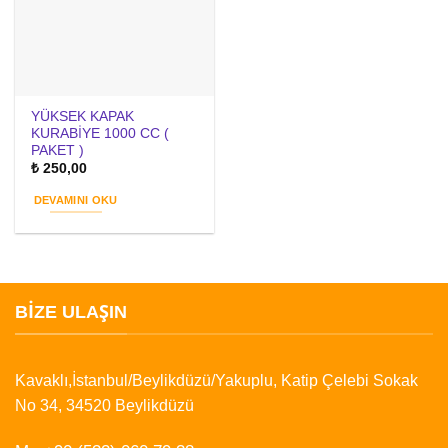
YÜKSEK KAPAK
KURABİYE 1000 CC (
PAKET )
₺
250,00
DEVAMINI OKU
BIZE ULAŞIN
Kavaklı,İstanbul/Beylikdüzü/Yakuplu, Katip Çelebi Sokak
No 34, 34520 Beylikdüzü