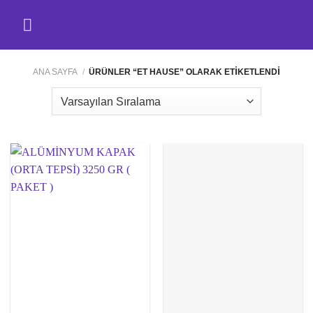
İçeriğe
atla
ANA SAYFA
/
ÜRÜNLER “ET HAUSE” OLARAK ETIKETLENDI