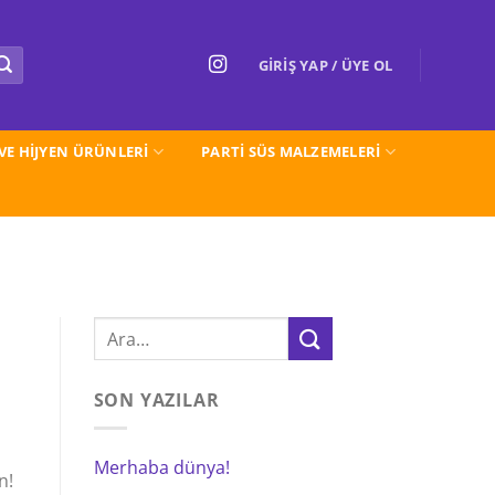
GIRIŞ YAP / ÜYE OL
 VE HİJYEN ÜRÜNLERİ
PARTI SÜS MALZEMELERİ
SON YAZILAR
Merhaba dünya!
n!