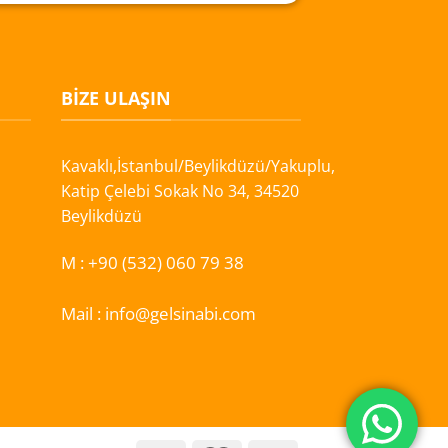
BIZE ULAŞIN
Kavaklı,İstanbul/Beylikdüzü/Yakuplu,
Katip Çelebi Sokak No 34, 34520
Beylikdüzü
M :
+90 (532) 060 79 38
Mail :
info@gelsinabi.com