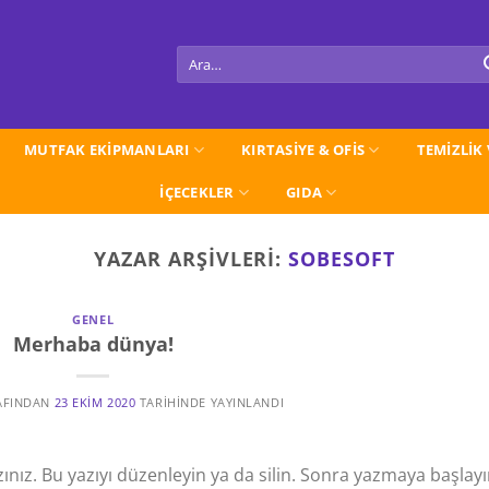
Ara:
MUTFAK EKİPMANLARI
KIRTASİYE & OFİS
TEMİZLİK
İÇECEKLER
GIDA
YAZAR ARŞIVLERI:
SOBESOFT
GENEL
Merhaba dünya!
AFINDAN
23 EKIM 2020
TARIHINDE YAYINLANDI
zınız. Bu yazıyı düzenleyin ya da silin. Sonra yazmaya başlayı