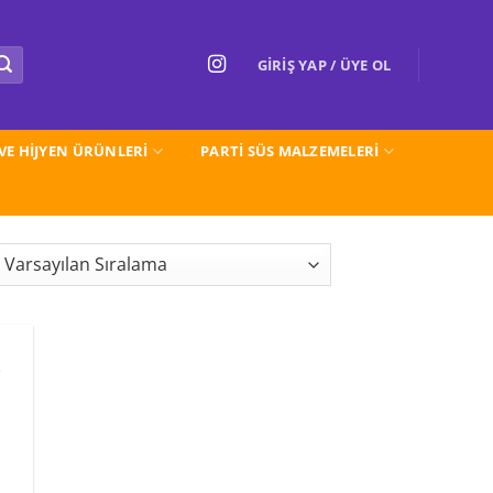
GIRIŞ YAP / ÜYE OL
 VE HİJYEN ÜRÜNLERİ
PARTI SÜS MALZEMELERİ