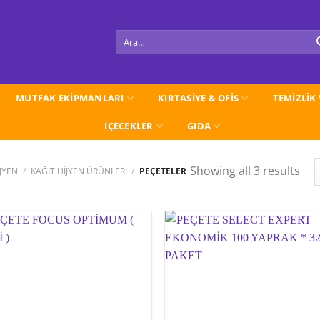
Ara:
MUTFAK EKİPMANLARI
KIRTASİYE & OFİS
TEMİZLİK
İÇECEKLER
GIDA
Showing all 3 results
İJYEN
/
KAĞIT HİJYEN ÜRÜNLERİ
/
PEÇETELER