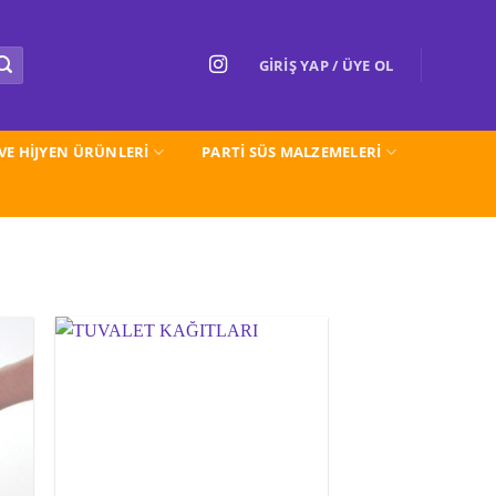
GIRIŞ YAP / ÜYE OL
 VE HİJYEN ÜRÜNLERİ
PARTI SÜS MALZEMELERİ