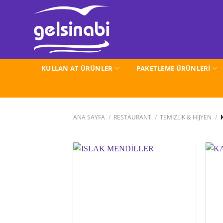
İçeriğe
atla
KULLAN AT ÜRÜNLER
PAKETLEME ÜRÜNLERİ
ANA SAYFA
/
RESTAURANT
/
TEMİZLİK & HİJYEN
/
K