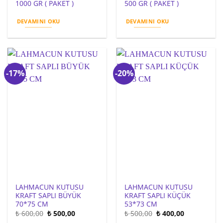
1000 GR ( PAKET )
500 GR ( PAKET )
DEVAMINI OKU
DEVAMINI OKU
-17%
-20%
LAHMACUN KUTUSU
LAHMACUN KUTUSU
KRAFT SAPLI BÜYÜK
KRAFT SAPLI KÜÇÜK
70*75 CM
53*73 CM
Orijinal
Şu
Orijinal
Şu
₺
600,00
₺
500,00
₺
500,00
₺
400,00
fiyat:
andaki
fiyat:
andaki