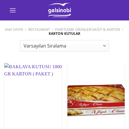
İçeriğe
atla
ANA SAYFA
/
RESTAURANT
/
PAKETLEME ÜRÜNLERİ KAĞIT & KARTON
/
KARTON KUTULAR