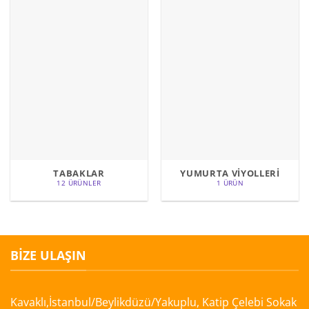
TABAKLAR
YUMURTA VİYOLLERİ
12 ÜRÜNLER
1 ÜRÜN
BIZE ULAŞIN
Kavaklı,İstanbul/Beylikdüzü/Yakuplu, Katip Çelebi Sokak