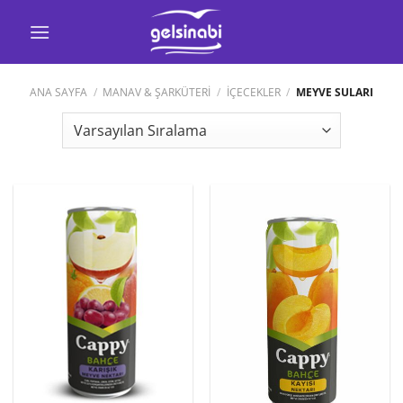
İçeriğe
atla
ANA SAYFA
/
MANAV & ŞARKÜTERİ
/
İÇECEKLER
/
MEYVE SULARI