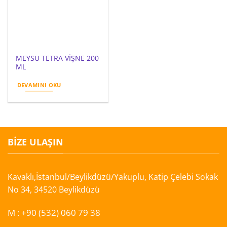
MEYSU TETRA VİŞNE 200
ML
DEVAMINI OKU
BIZE ULAŞIN
Kavaklı,İstanbul/Beylikdüzü/Yakuplu, Katip Çelebi Sokak
No 34, 34520 Beylikdüzü
M :
+90 (532) 060 79 38