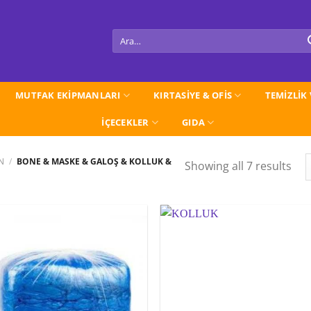
Ara:
MUTFAK EKİPMANLARI
KIRTASİYE & OFİS
TEMİZLİK
İÇECEKLER
GIDA
EN
/
BONE & MASKE & GALOŞ & KOLLUK &
Showing all 7 results