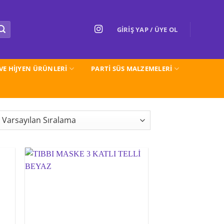
GIRIŞ YAP / ÜYE OL
 VE HİJYEN ÜRÜNLERİ
PARTI SÜS MALZEMELERİ