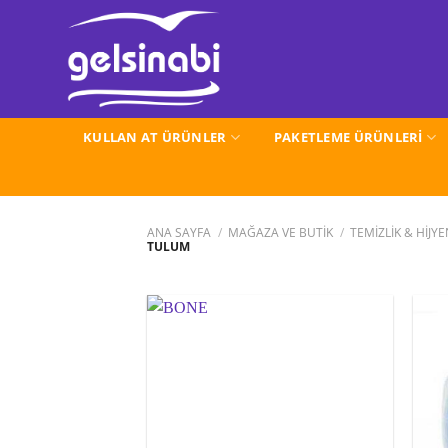
İçeriğe
atla
KULLAN AT ÜRÜNLER
PAKETLEME ÜRÜNLERİ
ANA SAYFA
/
MAĞAZA VE BUTİK
/
TEMİZLİK & HİJY
TULUM