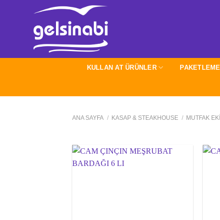
İçeriğe
atla
KULLAN AT ÜRÜNLER
PAKETLEME
ANA SAYFA
/
KASAP & STEAKHOUSE
/
MUTFAK EK