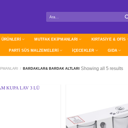
Ara:
 ÜRÜNLERİ
MUTFAK EKİPMANLARI
KIRTASİYE & OFİS
PARTI SÜS MALZEMELERİ
İÇECEKLER
GIDA
Showing all 5 results
İPMANLARI
/
BARDAKLAR& BARDAK ALTLARI