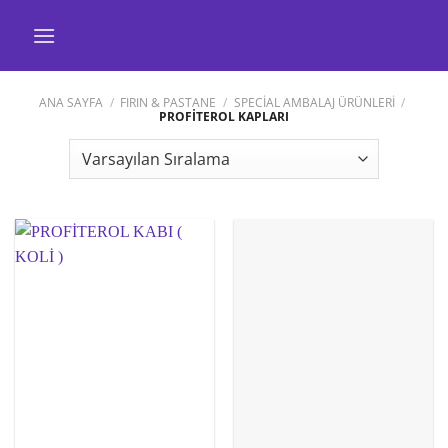
İçeriğe
atla
ANA SAYFA
/
FIRIN & PASTANE
/
SPECİAL AMBALAJ ÜRÜNLERİ
/
PROFİTEROL KAPLARI