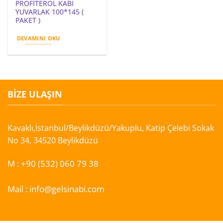
PROFİTEROL KABI
YUVARLAK 100*145 (
PAKET )
DEVAMINI OKU
BIZE ULAŞIN
Kavaklı,İstanbul/Beylikdüzü/Yakuplu, Katip Çelebi Sokak
No 34, 34520 Beylikdüzü
M :
+90 (532) 060 79 38
Mail :
info@gelsinabi.com