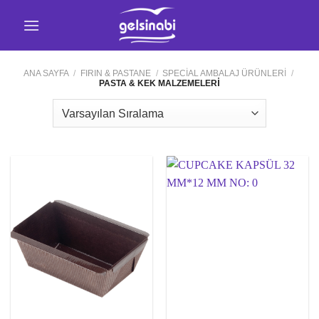
İçeriğe
atla
ANA SAYFA
/
FIRIN & PASTANE
/
SPECİAL AMBALAJ ÜRÜNLERİ
/
PASTA & KEK MALZEMELERİ