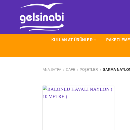
İçeriğe
atla
KULLAN AT ÜRÜNLER
PAKETLEME
ANA SAYFA
/
CAFE
/
POŞETLER
/
SARMA NAYLO