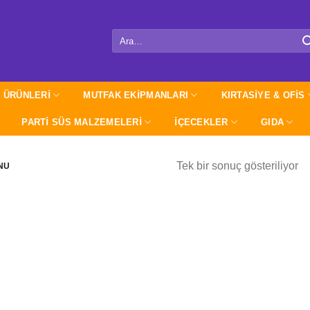
Ara:
 ÜRÜNLERİ
MUTFAK EKİPMANLARI
KIRTASİYE & OFİS
PARTI SÜS MALZEMELERİ
İÇECEKLER
GIDA
Tek bir sonuç gösteriliyor
NU