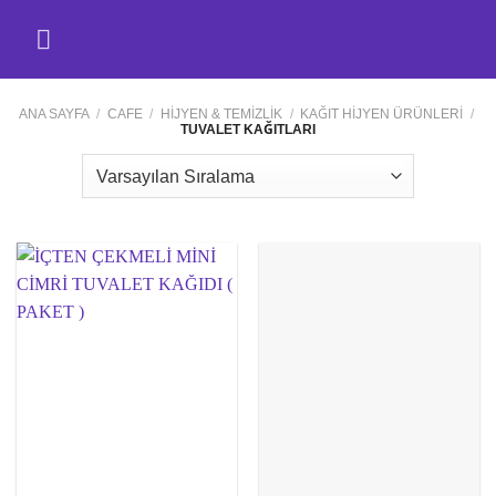
İçeriğe
atla
ANA SAYFA
/
CAFE
/
HİJYEN & TEMİZLİK
/
KAĞIT HİJYEN ÜRÜNLERİ
/
TUVALET KAĞITLARI