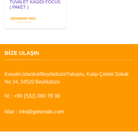
TUVALET KAĞIDI FOCUS
( PAKET )
DEVAMINI OKU
BIZE ULAŞIN
Kavaklı,İstanbul/Beylikdüzü/Yakuplu, Katip Çelebi Sokak
No 34, 34520 Beylikdüzü
M :
+90 (532) 060 79 38
Mail :
info@gelsinabi.com