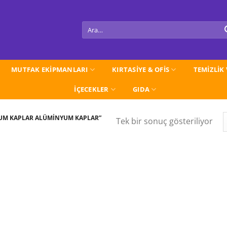
Ara:
MUTFAK EKİPMANLARI
KIRTASİYE & OFİS
TEMİZLİK
İÇECEKLER
GIDA
YUM KAPLAR ALÜMİNYUM KAPLAR”
Tek bir sonuç gösteriliyor