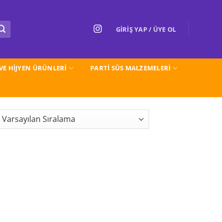
GIRIŞ YAP / ÜYE OL
 VE HİJYEN ÜRÜNLERİ
PARTI SÜS MALZEMELERİ