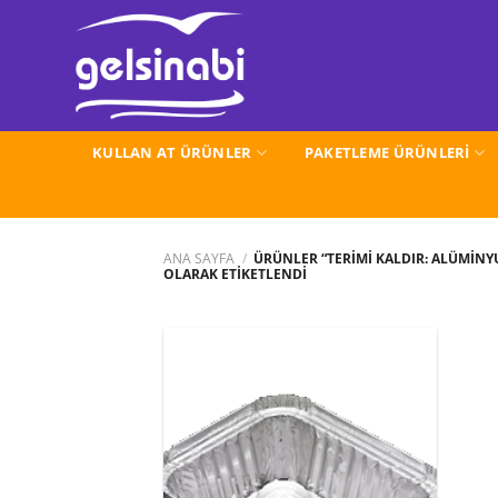
İçeriğe
atla
KULLAN AT ÜRÜNLER
PAKETLEME ÜRÜNLERİ
ANA SAYFA
/
ÜRÜNLER “TERIMI KALDIR: ALÜMİN
OLARAK ETIKETLENDI