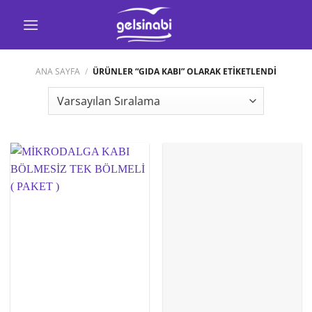
İçeriğe
atla
ANA SAYFA
/
ÜRÜNLER “GIDA KABI” OLARAK ETIKETLENDI