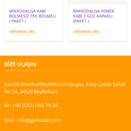
MİKRODALGA KABI
MİKRODALGA YEMEK
BÖLMESİZ TEK BÖLMELİ
KABI 3 GÖZ KAPAKLI
( PAKET )
(PAKET )
DEVAMINI OKU
DEVAMINI OKU
BIZE ULAŞIN
Kavaklı,İstanbul/Beylikdüzü/Yakuplu, Katip Çelebi Sokak
No 34, 34520 Beylikdüzü
M :
+90 (532) 060 79 38
Mail :
info@gelsinabi.com