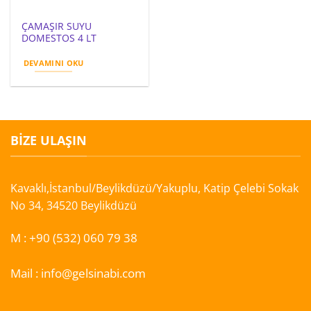
ÇAMAŞIR SUYU
DOMESTOS 4 LT
DEVAMINI OKU
BIZE ULAŞIN
Kavaklı,İstanbul/Beylikdüzü/Yakuplu, Katip Çelebi Sokak
No 34, 34520 Beylikdüzü
M :
+90 (532) 060 79 38
Mail :
info@gelsinabi.com