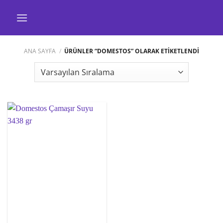
İçeriğe
atla
ANA SAYFA
/
ÜRÜNLER “DOMESTOS” OLARAK ETIKETLENDI