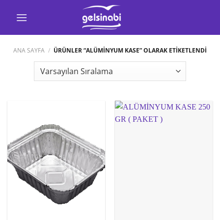
İçeriğe
atla
ANA SAYFA
/
ÜRÜNLER “ALÜMİNYUM KASE” OLARAK ETIKETLENDI