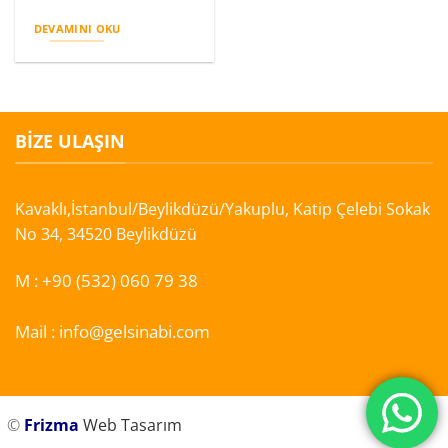
DEVAMINI OKU
BIZE ULAŞIN
Kavaklı,İstanbul/Beylikdüzü/Yakuplu, Katip Çelebi Sokak
No 34, 34520 Beylikdüzü
M :
+90 (532) 060 79 38
Mail :
info@gelsinabi.com
©
Frizma
Web Tasarım