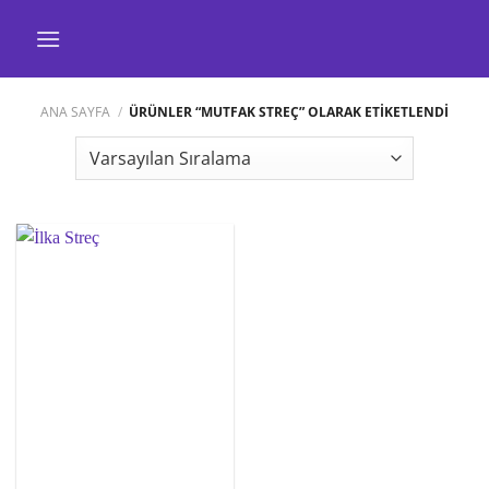
İçeriğe
atla
ANA SAYFA
/
ÜRÜNLER “MUTFAK STREÇ” OLARAK ETIKETLENDI