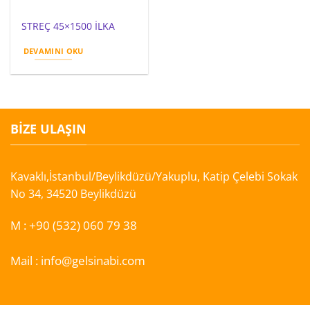
STREÇ 45×1500 İLKA
DEVAMINI OKU
BIZE ULAŞIN
Kavaklı,İstanbul/Beylikdüzü/Yakuplu, Katip Çelebi Sokak
No 34, 34520 Beylikdüzü
M :
+90 (532) 060 79 38
Mail :
info@gelsinabi.com